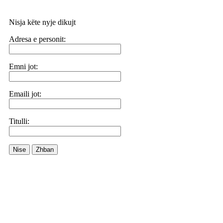
Nisja këte nyje dikujt
Adresa e personit:
Emni jot:
Emaili jot:
Titulli:
Nise
Zhban