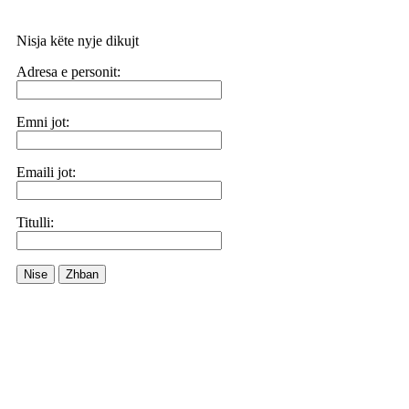
Nisja këte nyje dikujt
Adresa e personit:
Emni jot:
Emaili jot:
Titulli:
Nise
Zhban