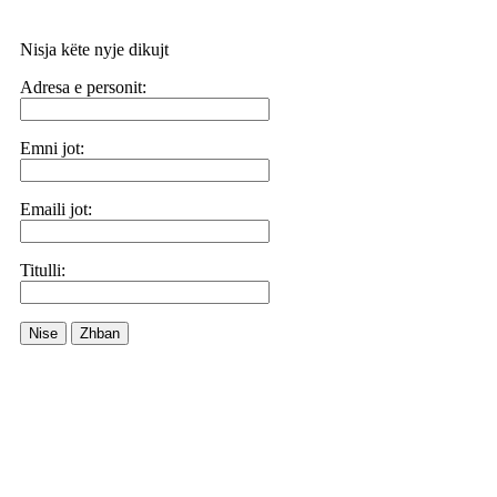
Nisja këte nyje dikujt
Adresa e personit:
Emni jot:
Emaili jot:
Titulli:
Nise
Zhban