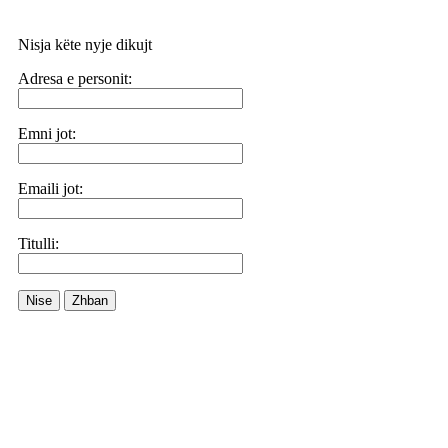
Nisja këte nyje dikujt
Adresa e personit:
Emni jot:
Emaili jot:
Titulli:
Nise
Zhban