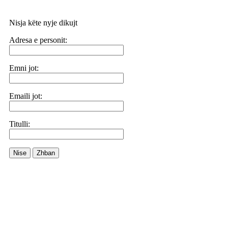
Nisja këte nyje dikujt
Adresa e personit:
Emni jot:
Emaili jot:
Titulli:
Nise
Zhban