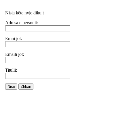
Nisja këte nyje dikujt
Adresa e personit:
Emni jot:
Emaili jot:
Titulli:
Nise
Zhban