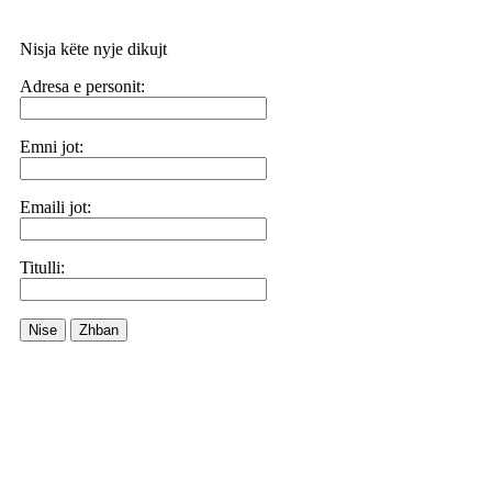
Nisja këte nyje dikujt
Adresa e personit:
Emni jot:
Emaili jot:
Titulli:
Nise
Zhban