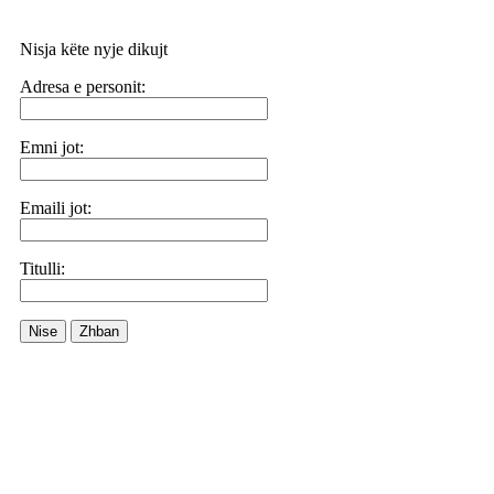
Nisja këte nyje dikujt
Adresa e personit:
Emni jot:
Emaili jot:
Titulli:
Nise
Zhban