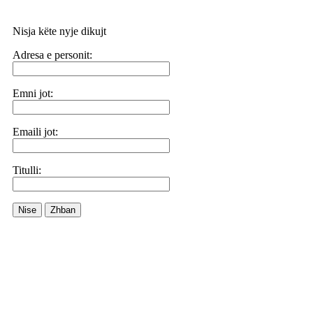
Nisja këte nyje dikujt
Adresa e personit:
Emni jot:
Emaili jot:
Titulli:
Nise
Zhban