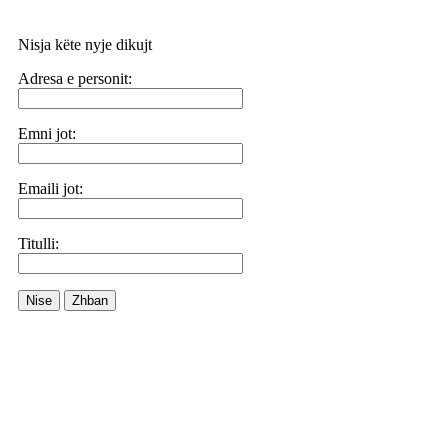
Nisja këte nyje dikujt
Adresa e personit:
Emni jot:
Emaili jot:
Titulli:
Nise
Zhban