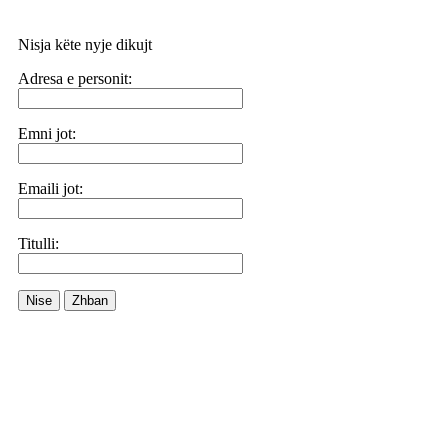
Nisja këte nyje dikujt
Adresa e personit:
Emni jot:
Emaili jot:
Titulli:
Nise
Zhban