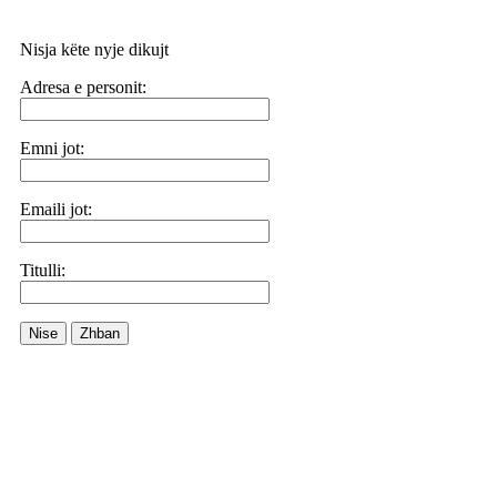
Nisja këte nyje dikujt
Adresa e personit:
Emni jot:
Emaili jot:
Titulli:
Nise
Zhban