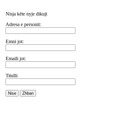
Nisja këte nyje dikujt
Adresa e personit:
Emni jot:
Emaili jot:
Titulli:
Nise
Zhban