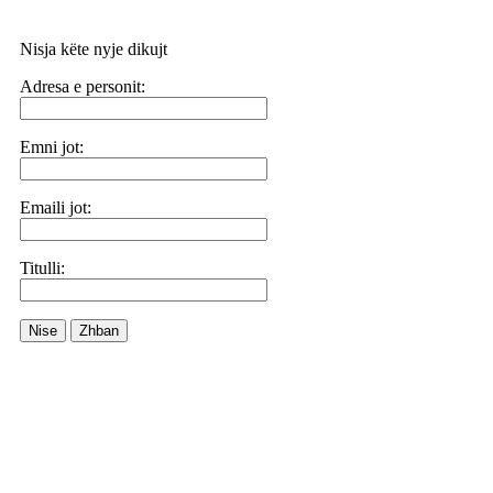
Nisja këte nyje dikujt
Adresa e personit:
Emni jot:
Emaili jot:
Titulli:
Nise
Zhban