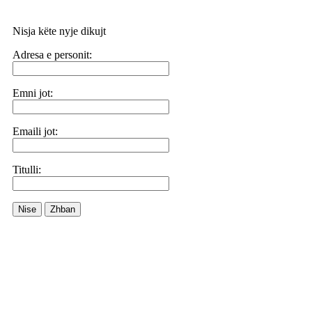
Nisja këte nyje dikujt
Adresa e personit:
Emni jot:
Emaili jot:
Titulli:
Nise
Zhban